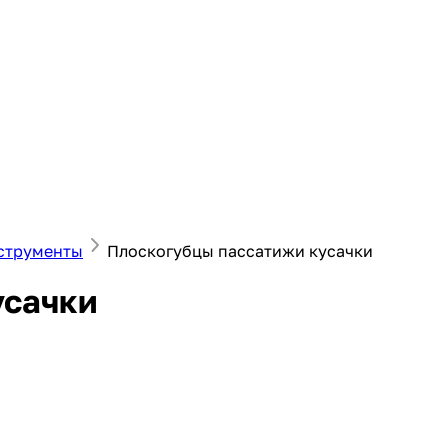
струменты
Плоскогубцы пассатижи кусачки
усачки