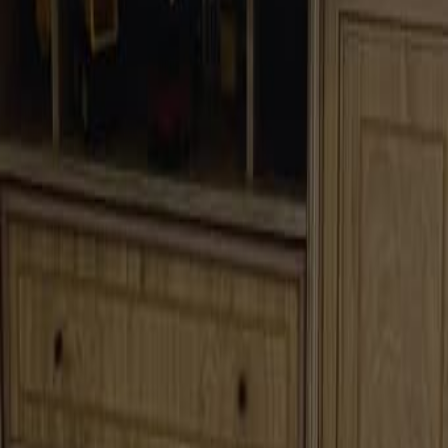
телевизионная тумба 180 см длина Икеа 830 шек
830
Афула
82
%
Экономия
Торг
Деревянный комод Nicoletti Italia в классическом
стиле, 165 с
400
Ришон ле Цион
Тумба под телевизор из дерева в классическом стиле
500
Ашкелон
Комод в классическом стиле -