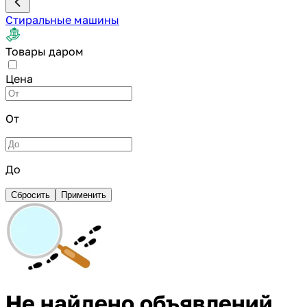
Стиральные машины
Товары даром
Цена
От
До
Сбросить
Применить
Не найдено объявлений