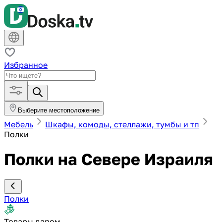
Избранное
Выберите местоположение
Мебель
Шкафы, комоды, стеллажи, тумбы и тп
Полки
Полки на Севере Израиля
Полки
Товары даром