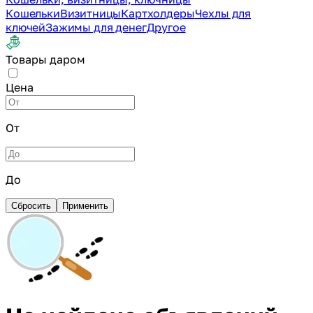
Кошельки
Визитницы
Картхолдеры
Чехлы для
ключей
Зажимы для денег
Другое
Товары даром
Цена
От
До
Сбросить
Применить