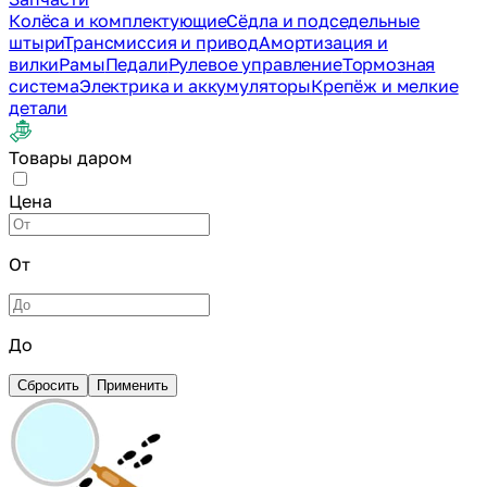
Колёса и комплектующие
Сёдла и подседельные
штыри
Трансмиссия и привод
Амортизация и
вилки
Рамы
Педали
Рулевое управление
Тормозная
система
Электрика и аккумуляторы
Крепёж и мелкие
детали
Товары даром
Цена
От
До
Сбросить
Применить