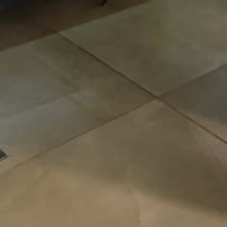
На DoskaTV
с
мая 2026
S
Sofiia
Последний визит
:
более недели назад
Всего объявлений
:
0
На DoskaTV
с
мая 2026
Похожие
Показать все похожие
Объявление №
1151864
Дата публикации:
9 мая 2026, 14:34
Статистика:
63